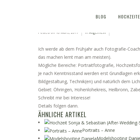
FOTOWORKSHOPS U. C
BLOG
HOCHZEIT
Posted on
18 März, 2017
in
Allgemein
Ich werde ab dem Frühjahr auch Fotografie-Coachin
das machen lernt man am meisten).
Mögliche Bereiche: Portraitfotografie, Hochzeitsf
Je nach Kenntnisstand werden erst Grundlagen erklä
Bildgestaltung, Technik(en) und natürlich dem Lich
Gebiet: Öhringen, Hohenlohekreis, Heilbronn, Zab
Schreibt mir bei Interesse!
Details folgen dann.
ÄHNLICHE ARTIKEL
Portraits – Anne
Modelshooting Danie