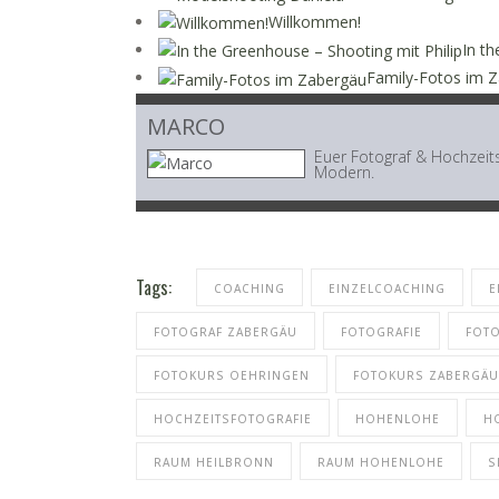
Willkommen!
In th
Family-Fotos im 
MARCO
Euer Fotograf & Hochzeits
Modern.
Tags:
COACHING
EINZELCOACHING
E
FOTOGRAF ZABERGÄU
FOTOGRAFIE
FOTO
FOTOKURS OEHRINGEN
FOTOKURS ZABERGÄU
HOCHZEITSFOTOGRAFIE
HOHENLOHE
H
RAUM HEILBRONN
RAUM HOHENLOHE
S