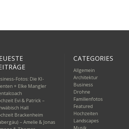
EUESTE
CATEGORIES
EITRÄGE
Allgemein
Architektur
siness-Fotos: Die KI-
Business
enten + Elke Mangler
Drohne
ntalcoach
Familienfotos
chzeit Evi & Patrick –
Featured
hwäbisch Hall
Hochzeiten
chzeit Brackenheim
Landscapes
abergäu) – Amelie & Jonas
Musik