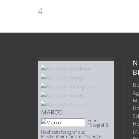
N
B
Bu
Ag
Me
Ho
MARCO
Sc
Euer
Ho
Fotograf &
(Z
Hochzeitsfotograf aus
Brackenheim für das Zabergäu,