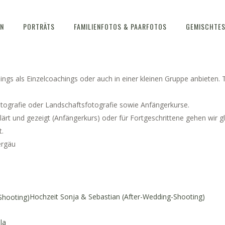
OACHINGS
EN
PORTRÄTS
FAMILIENFOTOS & PAARFOTOS
GEMISCHTE
gs als Einzelcoachings oder auch in einer kleinen Gruppe anbieten. T
otografie oder Landschaftsfotografie sowie Anfängerkurse.
rt und gezeigt (Anfängerkurs) oder für Fortgeschrittene gehen wir gle
t.
ergäu
Hochzeit Sonja & Sebastian (After-Wedding-Shooting)
la