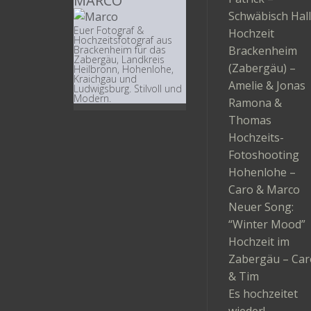
MARCO
Schwäbisch Hall
Euer Fotograf &
Hochzeit
Hochzeitsfotograf aus
Brackenheim
Brackenheim für das
Zabergäu, Landkreis
(Zabergäu) –
Heilbronn, Hohenlohe,
Kraichgau und
Amelie & Jonas
Ludwigsburg. Stilvoll und
Modern.
Ramona &
Thomas
Hochzeits-
Fotoshooting
Hohenlohe –
Caro & Marco
Neuer Song:
“Winter Mood”
Hochzeit im
Zabergäu – Car
& Tim
Es hochzeitet
wieder!