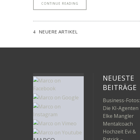
CONTINUE READING
NEUERE ARTIKEL
NEUESTE
BEITRÄGE
Business-Fotos:
Die KI-Agenten
Elke Mangler
Mentalcoach
Hochzeit Evi &
Patrick –