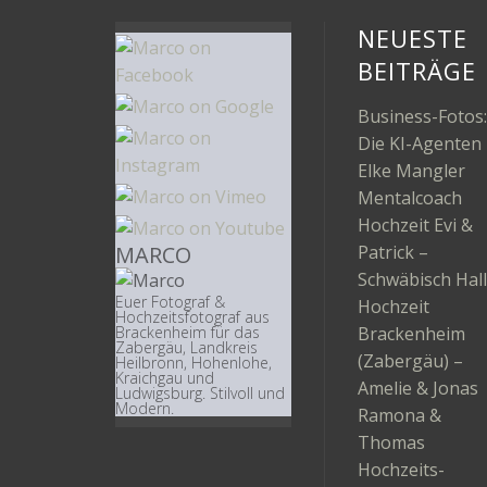
NEUESTE
BEITRÄGE
Business-Fotos:
Die KI-Agenten
Elke Mangler
Mentalcoach
Hochzeit Evi &
MARCO
Patrick –
Schwäbisch Hall
Euer Fotograf &
Hochzeit
Hochzeitsfotograf aus
Brackenheim
Brackenheim für das
Zabergäu, Landkreis
(Zabergäu) –
Heilbronn, Hohenlohe,
Kraichgau und
Amelie & Jonas
Ludwigsburg. Stilvoll und
Modern.
Ramona &
Thomas
Hochzeits-