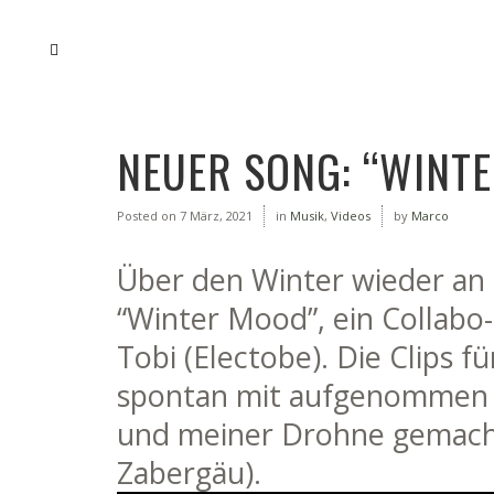
NEUER SONG: “WINT
Posted on
7 März, 2021
in
Musik
,
Videos
by
Marco
Über den Winter wieder an e
“Winter Mood”, ein Collabo
Tobi (Electobe). Die Clips f
spontan mit aufgenommen 
und meiner Drohne gemacht
Zabergäu).