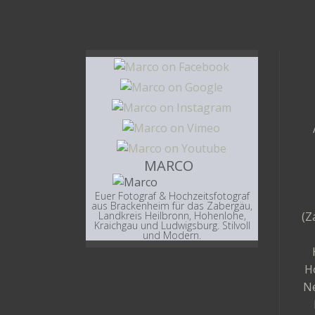
MARCO
Euer Fotograf & Hochzeitsfotograf
aus Brackenheim für das Zabergäu,
(Z
Landkreis Heilbronn, Hohenlohe,
Kraichgau und Ludwigsburg. Stilvoll
und Modern.
H
Ne