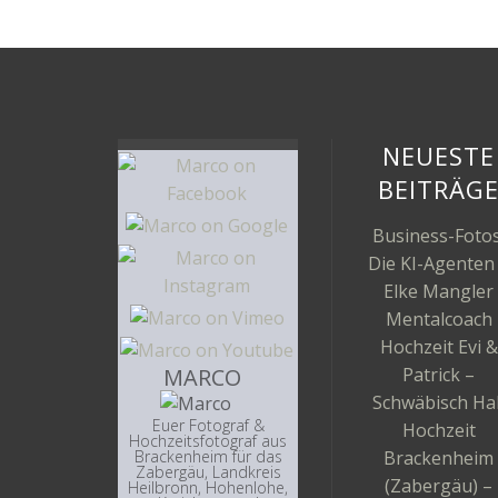
NEUESTE
BEITRÄG
Business-Fotos
Die KI-Agenten
Elke Mangler
Mentalcoach
Hochzeit Evi &
MARCO
Patrick –
Schwäbisch Hal
Euer Fotograf &
Hochzeit
Hochzeitsfotograf aus
Brackenheim
Brackenheim für das
Zabergäu, Landkreis
(Zabergäu) –
Heilbronn, Hohenlohe,