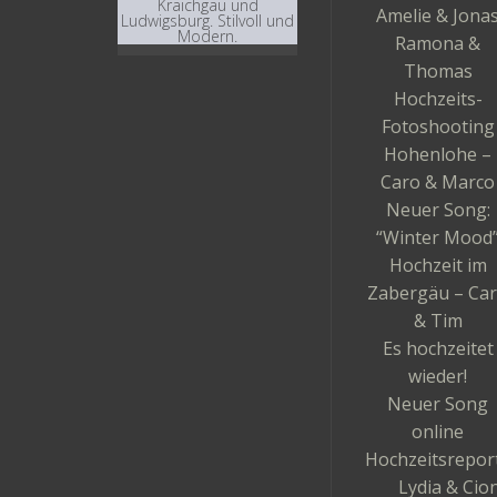
Kraichgau und
Amelie & Jona
Ludwigsburg. Stilvoll und
Modern.
Ramona &
Thomas
Hochzeits-
Fotoshooting
Hohenlohe –
Caro & Marco
Neuer Song:
“Winter Mood
Hochzeit im
Zabergäu – Ca
& Tim
Es hochzeitet
wieder!
Neuer Song
online
Hochzeitsrepor
Lydia & Cio