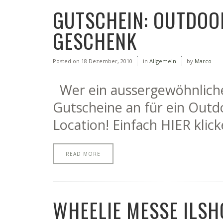
GUTSCHEIN: OUTDOO
GESCHENK
Posted on
18 Dezember, 2010
in
Allgemein
by
Marco
Wer ein aussergewöhnliche
Gutscheine an für ein Outd
Location! Einfach HIER klick
READ MORE
WHEELIE MESSE ILSH