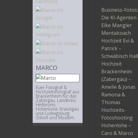
Business-Fotos:
Die KI-Agenten
Elke Mangler
Mentalcoach
Hochzeit Evi &
Patrick –
Schwäbisch Hall
Hochzeit
MARCO
Brackenheim
(Zabergäu) –
Amelie & Jonas
Euer Fotograf &
Hochzeitsfotograf aus
Ramona &
Brackenheim für das
Zabergäu, Landkreis
Thomas
Heilbronn,
Hohenlohe, Kraichgau
Hochzeits-
und Ludwigsburg.
Fotoshooting
Stilvoll und Modern.
Hohenlohe –
Caro & Marco