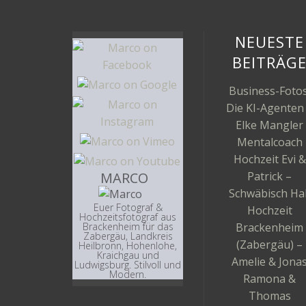
NEUESTE
BEITRÄG
Business-Fotos
Die KI-Agenten
Elke Mangler
Mentalcoach
Hochzeit Evi &
MARCO
Patrick –
Schwäbisch Hal
Euer Fotograf &
Hochzeit
Hochzeitsfotograf aus
Brackenheim
Brackenheim für das
Zabergäu, Landkreis
(Zabergäu) –
Heilbronn, Hohenlohe,
Kraichgau und
Amelie & Jona
Ludwigsburg. Stilvoll und
Modern.
Ramona &
Thomas