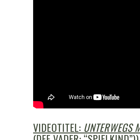
VIDEOTITEL:
UNTERWEGS M
(DEF VADER: “SPIELKIND”))