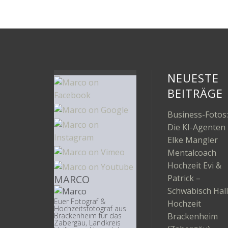
NEUESTE
BEITRÄGE
Business-Fotos:
Die KI-Agenten
Elke Mangler
Mentalcoach
Hochzeit Evi &
MARCO
Patrick –
Schwäbisch Hall
Euer Fotograf &
Hochzeit
Hochzeitsfotograf aus
Brackenheim
Brackenheim für das
Zabergäu, Landkreis