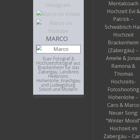
Mentalcoach
Hochzeit Evi &
Patrick –
Schwäbisch Hal
Hochzeit
MARCO
Brackenheim
(Zabergäu) –
Amelie & Jona
Euer Fotograf &
Hochzeitsfotograf aus
Ramona &
Brackenheim für das
Zabergäu, Landkreis
Thomas
Heilbronn,
Hohenlohe, Kraichgau
Hochzeits-
und Ludwigsburg.
Fotoshooting
Stilvoll und Modern.
Hohenlohe –
Caro & Marco
Neuer Song:
“Winter Mood
Hochzeit im
Zabergäu – Ca