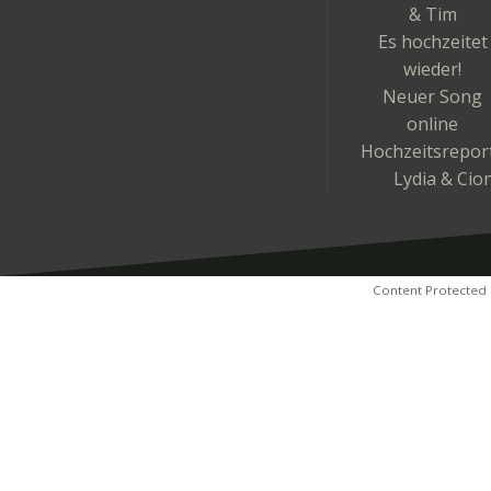
& Tim
Es hochzeitet
wieder!
Neuer Song
online
Hochzeitsrepor
Lydia & Cio
Content Protected