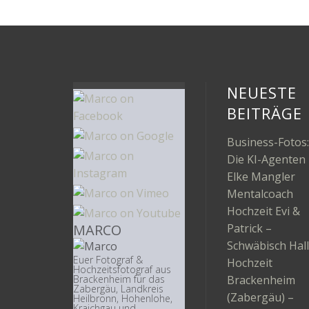
NEUESTE
BEITRÄGE
Business-Fotos:
Die KI-Agenten
Elke Mangler
Mentalcoach
Hochzeit Evi &
MARCO
Patrick –
Schwäbisch Hall
Euer Fotograf &
Hochzeit
Hochzeitsfotograf aus
Brackenheim
Brackenheim für das
Zabergäu, Landkreis
(Zabergäu) –
Heilbronn, Hohenlohe,
Kraichgau und