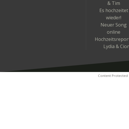
& Tim
Es hochzeitet
wieder!
Neuer Song
online
Hochzeitsrepor
Lydia & Cio
Content Protected