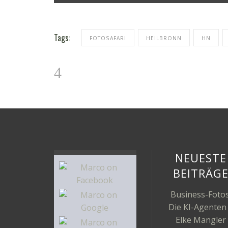
Tags:
FOTOSAFARI
HEILBRONN
HN
NEUESTE
BEITRÄG
Business-Fotos
Die KI-Agenten
Elke Mangler