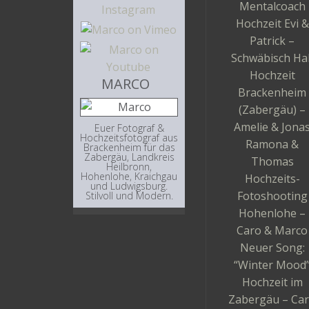
Mentalcoach
Hochzeit Evi &
Patrick –
Schwäbisch Hal
Hochzeit
MARCO
Brackenheim
(Zabergäu) –
Amelie & Jona
Euer Fotograf &
Hochzeitsfotograf aus
Ramona &
Brackenheim für das
Zabergäu, Landkreis
Thomas
Heilbronn,
Hohenlohe, Kraichgau
Hochzeits-
und Ludwigsburg.
Fotoshooting
Stilvoll und Modern.
Hohenlohe –
Caro & Marco
Neuer Song:
“Winter Mood
Hochzeit im
Zabergäu – Ca