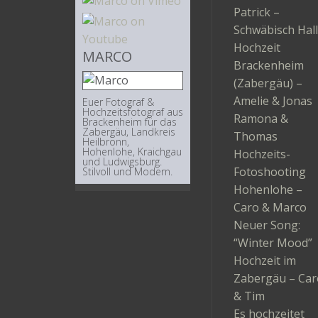
Patrick –
Schwäbisch Hall
Hochzeit
MARCO
Brackenheim
(Zabergäu) –
Amelie & Jonas
Euer Fotograf &
Hochzeitsfotograf aus
Ramona &
Brackenheim für das
Zabergäu, Landkreis
Thomas
Heilbronn,
Hohenlohe, Kraichgau
Hochzeits-
und Ludwigsburg.
Fotoshooting
Stilvoll und Modern.
Hohenlohe –
Caro & Marco
Neuer Song:
“Winter Mood”
Hochzeit im
Zabergäu – Car
& Tim
Es hochzeitet