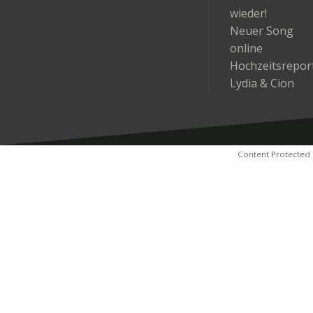
wieder!
Neuer Song
online
Hochzeitsrepor
Lydia & Cion
Content Protected