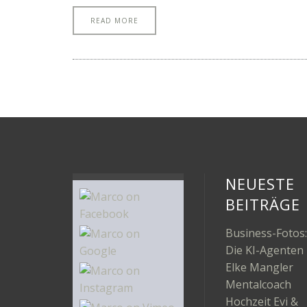
READ MORE
NEUESTE
BEITRÄGE
Business-Fotos:
Die KI-Agenten
Elke Mangler
Mentalcoach
Hochzeit Evi &