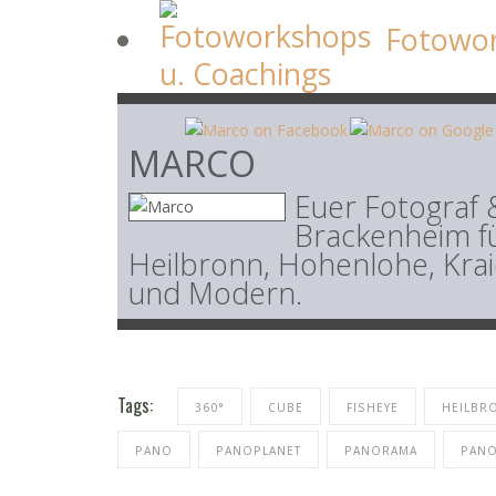
Fotowor
MARCO
Euer Fotograf 
Brackenheim fü
Heilbronn, Hohenlohe, Krai
und Modern.
Tags:
360°
CUBE
FISHEYE
HEILBR
PANO
PANOPLANET
PANORAMA
PANO