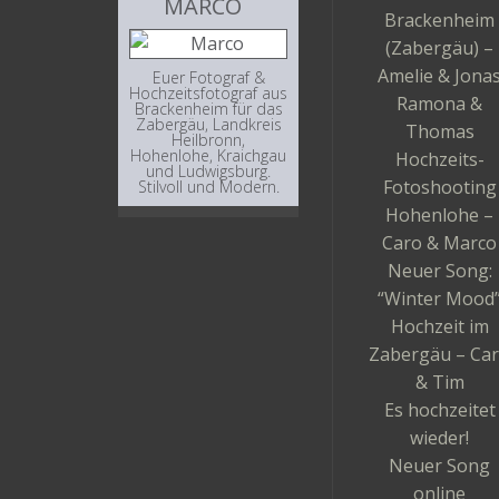
MARCO
Brackenheim
(Zabergäu) –
Amelie & Jona
Euer Fotograf &
Hochzeitsfotograf aus
Ramona &
Brackenheim für das
Zabergäu, Landkreis
Thomas
Heilbronn,
Hohenlohe, Kraichgau
Hochzeits-
und Ludwigsburg.
Fotoshooting
Stilvoll und Modern.
Hohenlohe –
Caro & Marco
Neuer Song:
“Winter Mood
Hochzeit im
Zabergäu – Ca
& Tim
Es hochzeitet
wieder!
Neuer Song
online