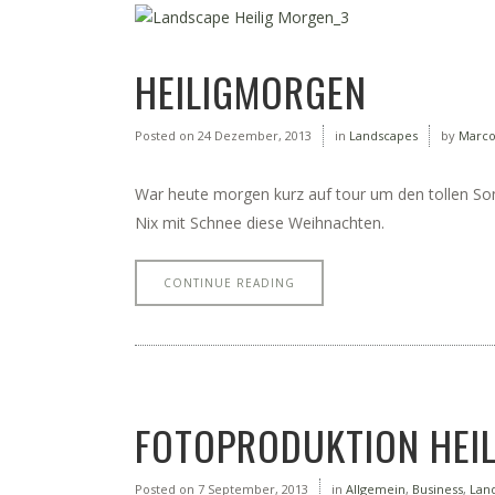
HEILIGMORGEN
Posted on
24 Dezember, 2013
in
Landscapes
by
Marc
War heute morgen kurz auf tour um den tollen Son
Nix mit Schnee diese Weihnachten.
CONTINUE READING
FOTOPRODUKTION HEI
Posted on
7 September, 2013
in
Allgemein
,
Business
,
Lan