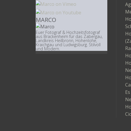
Ag
Me
MARCO
Ho
Sc
Euer Fotograf & Hochzeitsfotograf
Ho
aus Brackenheim für das Zabergäu,
(Z
Landkreis Heilbronn, Hohenlohe,
Kraichgau und Ludwigsburg. Stilvoll
Ra
und Modern.
Ho
Ho
Ne
Ho
Ca
Es
Ne
Ho
Ci