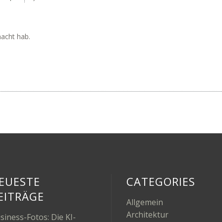
macht hab.
EUESTE
CATEGORIES
EITRÄGE
Allgemein
Architektur
siness-Fotos: Die KI-