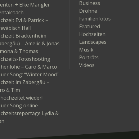
Business
enten + Elke Mangler
Drohne
ntalcoach
Familienfotos
chzeit Evi & Patrick –
Featured
hwäbisch Hall
Hochzeiten
chzeit Brackenheim
Landscapes
abergäu) – Amelie & Jonas
Musik
mona & Thomas
Porträts
chzeits-Fotoshooting
Videos
henlohe – Caro & Marco
uer Song: “Winter Mood”
chzeit im Zabergäu –
ro & Tim
 hochzeitet wieder!
uer Song online
chzeitsreportage Lydia &
on