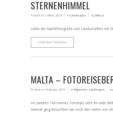
STERNENHIMMEL
Posted on
1 März, 2015
in
Landscapes
by
Marco
Liebe die Nachtfotografie und Landschaften mit St
CONTINUE READING
MALTA – FOTOREISEBER
Posted on
15 Januar, 2015
in
Allgemein
,
Landscapes
b
Im zweiten Teil meines Fototrips seht Ihr viele B
Heimat ging besuchten wir noch den Hafen von Mar