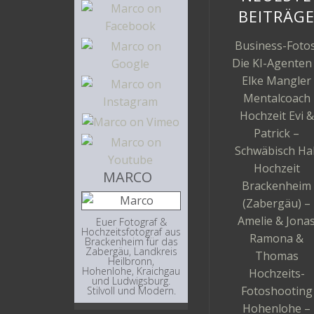
BEITRÄG
Business-Fotos
Die KI-Agenten
Elke Mangler
Mentalcoach
Hochzeit Evi &
Patrick –
Schwäbisch Hal
Hochzeit
MARCO
Brackenheim
(Zabergäu) –
Amelie & Jona
Euer Fotograf &
Hochzeitsfotograf aus
Ramona &
Brackenheim für das
Zabergäu, Landkreis
Thomas
Heilbronn,
Hohenlohe, Kraichgau
Hochzeits-
und Ludwigsburg.
Fotoshooting
Stilvoll und Modern.
Hohenlohe –