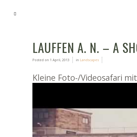
LAUFFEN A. N. – A S
Posted on
1 April, 2013
in
Landscapes
Kleine Foto-/Videosafari mi